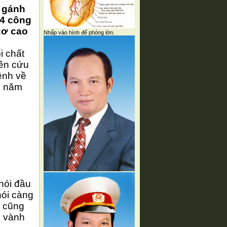
i gánh
/4 công
cơ cao
Nhấp vào hình để phóng lớn.
i chất
iên cứu
ệnh về
n năm
hói đầu
hói càng
u cũng
h vành