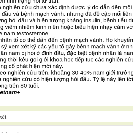
n tình trạng hói từ trán.
 nghiên cứu chưa xác định được lý do dẫn đến mối 
i đầu và bệnh mạch vành, nhưng đã đề cập mối liên
ợng hói đầu và hiện tượng kháng insulin, bệnh tiểu 
ạng viêm nhiễm kinh niên hoặc biểu hiện nhạy cảm vớ
 nam testosterone.
hân tố có thể dẫn đến bệnh mạch vành. Họ khuyến
 sỹ xem xét kỹ các yếu tố gây bệnh mạch vành ở n
ân nam bị hói ở đỉnh đầu, đặc biệt bệnh nhân là na
ồng thời kêu gọi giới khoa học tiếp tục các nghiên c
ủng cố phát hiện mới này.
eo nghiên cứu trên, khoảng 30-40% nam giới trưởn
a nghiên cứu có hiện tượng hói đầu. Tỷ lệ này lên tớ
ng trên 80 tuổi.
ietnam+
xét