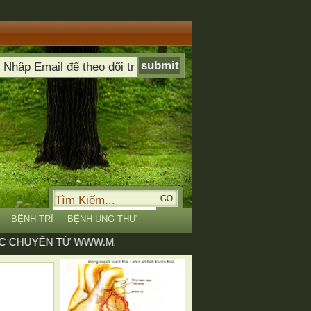
BỆNH TRĨ
BỆNH UNG THƯ
CHUYỂN TỪ WWW.MACHVANH.COM SANG WWW.MACHVANH.V