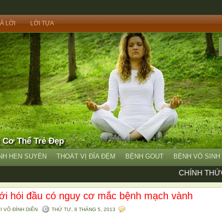
Ả LỜI
LỜI TỰA
t Cơ Thể Trẻ Đẹp
NH HEN SUYỄN
THOÁT VỊ ĐĨA ĐỆM
BỆNH GOUT
BỆNH VÔ SINH
CHÍNH THỨC 
ới hói đầu có nguy cơ mắc bệnh mạch vành
ỞI
VÕ ĐÌNH DIÊN
THỨ TƯ, 8 THÁNG 5, 2013