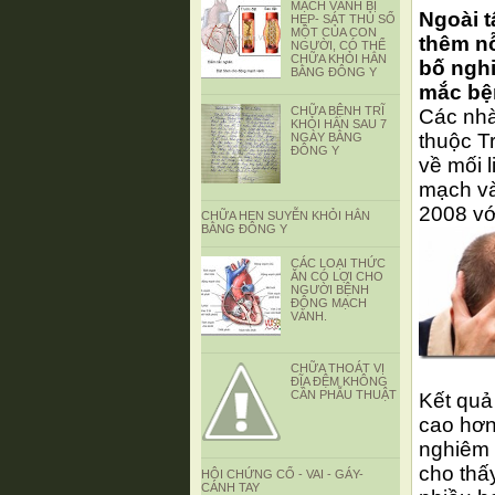
MẠCH VÀNH BỊ
Ngoài t
HẸP- SÁT THỦ SỐ
MỘT CỦA CON
thêm nỗ
NGƯỜI, CÓ THỂ
CHỮA KHỎI HẲN
bố ngh
BẰNG ĐÔNG Y
mắc bệ
CHỮA BỆNH TRĨ
Các nhà
KHỎI HẲN SAU 7
thuộc T
NGÀY BẰNG
ĐÔNG Y
về mối 
mạch và
2008 vớ
CHỮA HEN SUYỄN KHỎI HẲN
BẰNG ĐÔNG Y
CÁC LOẠI THỨC
ĂN CÓ LỢI CHO
NGƯỜI BỆNH
ĐỘNG MẠCH
VÀNH.
CHỮA THOÁT VỊ
ĐĨA ĐỆM KHÔNG
CẦN PHẪU THUẬT
Kết quả
cao hơn
nghiêm 
cho thấ
HỘI CHỨNG CỔ - VAI - GÁY-
CÁNH TAY