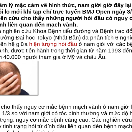
âm lý mặc cảm về hình thức, nam giới giờ đây lạ
i lo mới khi tạp chí trực tuyến BMJ Open ngày 3
iên cứu cho thấy những người hói đầu có nguy 
nh liên quan đến mạch vành.
 nghiên cứu Khoa Bệnh tiểu đường và Bệnh trao đổ
rường Đại học Tokyo (Nhật Bản) đã phân tích 6 ngh
liên hệ giữa
hiện tượng hói đầu
ở nam giới với các b
nh, được tiến hành trong thời gian từ năm 1993 đế
i 40.000 người tham gia ở Mỹ và châu Âu.
 cho thấy nguy cơ mắc bệnh mạch vành ở nam giới 
 1/3 so với nam giới có tóc bình thường và mức độ 
trọng, nguy cơ mắc bệnh càng cao. Các nghiên cứ
y tình trạng hói từ đỉnh đầu liên quan đến bệnh mạc