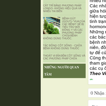
nhiều hơ
Các nhà
CẮT TRĨ BẰNG PHƯƠNG PHÁP
LONGO- KHÔNG HIỆU QUẢ VÀ
giữa hó
NHIÊU TAI BIẾN
hiện tư
BỆNH GÚT
tình tr
(GOUT)-“VUA CỦA
CÁC BỆNH”-SẼ BỊ
hormone
TIÊU TRỪ BỞI
ĐÔNG Y VÀ CÁC
Những n
PHƯƠNG PHÁP
CHỮA BỆNH
các bác
KHÔNG DÙNG THUỐC.
bệnh nh
TÁC ĐỘNG CỘT SỐNG - CHỮA
niên, đ
BỆNH KHÔNG DÙNG THUỐC
tự để c
THOÁT VỊ ĐĨA ĐỆM CỘT SỐNG VÀ
Cũng th
CÁC PHƯƠNG PHÁP CHỮA
tham gi
NHỮNG NGƯỜI QUAN
các cụ ô
Theo V
TÂM
0
Nhận 