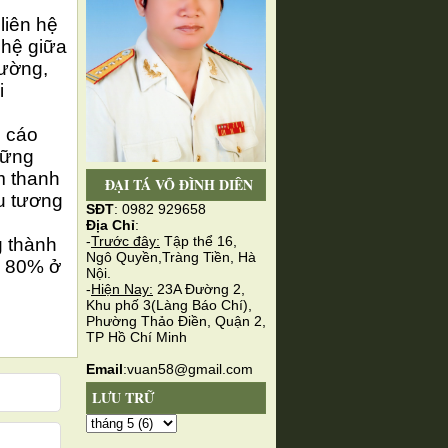
liên hệ
 hệ giữa
đường,
i
 cáo
hững
m thanh
ĐẠI TÁ VÕ ĐÌNH DIÊN
ứu tương
SĐT
: 0982 929658
Địa Chỉ
:
-
Trước đây:
Tập thể 16,
g thành
Ngô Quyền,Tràng Tiền, Hà
i 80% ở
Nội.
-
Hiện Nay:
23A Đường 2,
Khu phố 3(Làng Báo Chí),
Phường Thảo Điền, Quận 2,
TP Hồ Chí Minh
Email
:vuan58@gmail.com
LƯU TRỮ