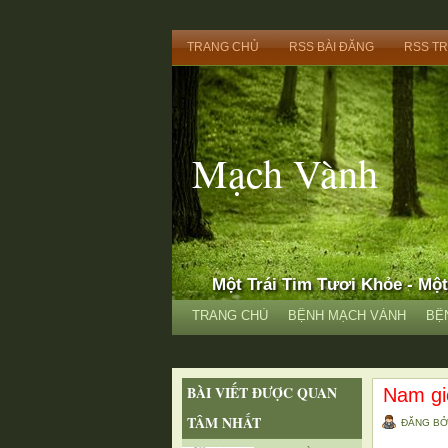
TRANG CHỦ
RSS BÀI ĐĂNG
RSS TR
Mạch Vành
Một Trái Tim Tươi Khỏe - Mộ
TRANG CHỦ
BỆNH MẠCH VÀNH
BỆ
BÀI VIẾT ĐƯỢC QUAN
Nam gi
TÂM NHẤT
ĐĂNG B